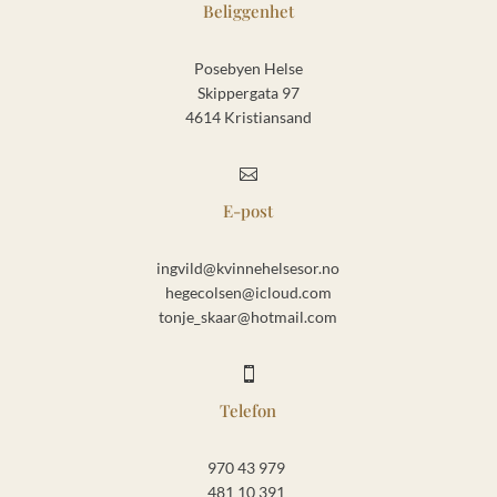
Beliggenhet
Posebyen Helse
Skippergata 97
4614 Kristiansand

E-post
ingvild@kvinnehelsesor.no
hegecolsen@icloud.com
tonje_skaar@hotmail.com

Telefon
970 43 979
481 10 391