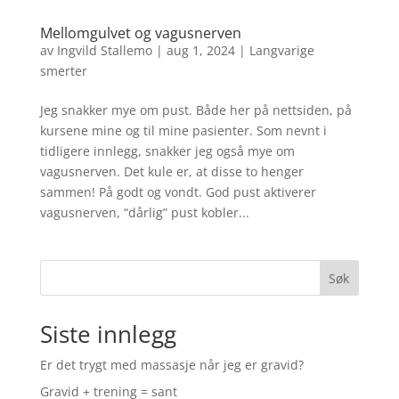
Mellomgulvet og vagusnerven
av
Ingvild Stallemo
|
aug 1, 2024
|
Langvarige
smerter
Jeg snakker mye om pust. Både her på nettsiden, på
kursene mine og til mine pasienter. Som nevnt i
tidligere innlegg, snakker jeg også mye om
vagusnerven. Det kule er, at disse to henger
sammen! På godt og vondt. God pust aktiverer
vagusnerven, “dårlig” pust kobler...
Søk
Siste innlegg
Er det trygt med massasje når jeg er gravid?
Gravid + trening = sant