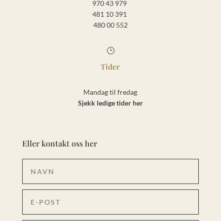
970 43 979
481 10 391
480 00 552
}
Tider
Mandag til fredag
Sjekk ledige tider her
Eller kontakt oss her