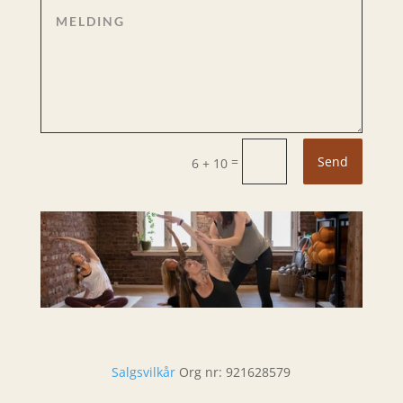
=
Send
6 + 10
Salgsvilkår
Org nr: 921628579