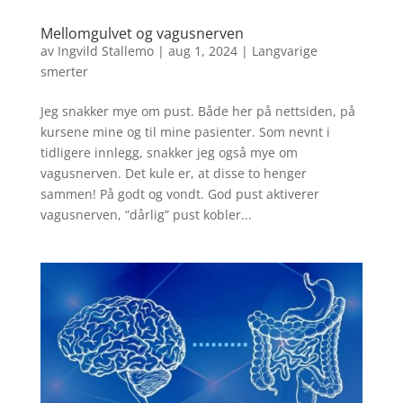
Mellomgulvet og vagusnerven
av
Ingvild Stallemo
|
aug 1, 2024
|
Langvarige
smerter
Jeg snakker mye om pust. Både her på nettsiden, på
kursene mine og til mine pasienter. Som nevnt i
tidligere innlegg, snakker jeg også mye om
vagusnerven. Det kule er, at disse to henger
sammen! På godt og vondt. God pust aktiverer
vagusnerven, “dårlig” pust kobler...