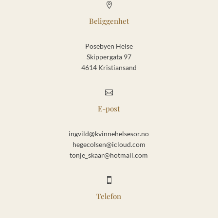

Beliggenhet
Posebyen Helse
Skippergata 97
4614 Kristiansand

E-post
ingvild@kvinnehelsesor.no
hegecolsen@icloud.com
tonje_skaar@hotmail.com

Telefon