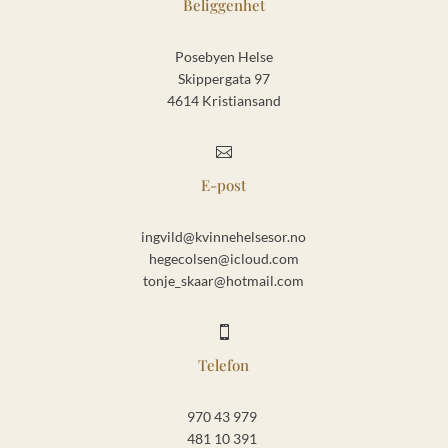
Beliggenhet
Posebyen Helse
Skippergata 97
4614 Kristiansand

E-post
ingvild@kvinnehelsesor.no
hegecolsen@icloud.com
tonje_skaar@hotmail.com

Telefon
970 43 979
481 10 391